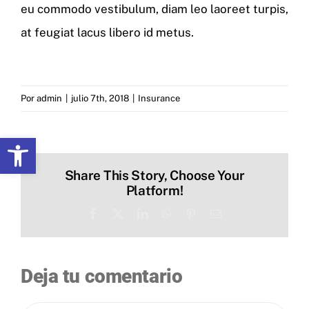
eu commodo vestibulum, diam leo laoreet turpis,
Contacto
at feugiat lacus libero id metus.
Por
admin
|
julio 7th, 2018
|
Insurance
Abrir barra de herramientas
Share This Story, Choose Your
Platform!
Facebook
X
LinkedIn
WhatsApp
Pinterest
Correo
electrónico
Deja tu comentario