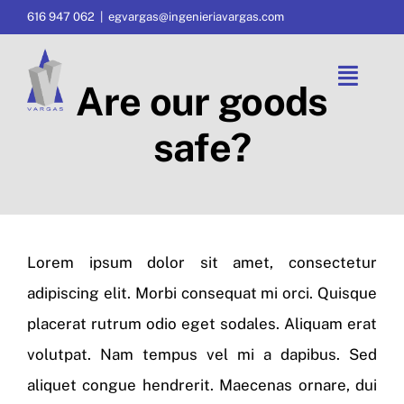
Saltar
616 947 062
|
egvargas@ingenieriavargas.com
al
contenido
Toggl
Are our goods
Navig
safe?
Inicio
Empresa
Servicios
Lorem ipsum dolor sit amet, consectetur
adipiscing elit. Morbi consequat mi orci. Quisque
Soluciones
placerat rutrum odio eget sodales. Aliquam erat
Experiencia
volutpat. Nam tempus vel mi a dapibus. Sed
aliquet congue hendrerit. Maecenas ornare, dui
Obras